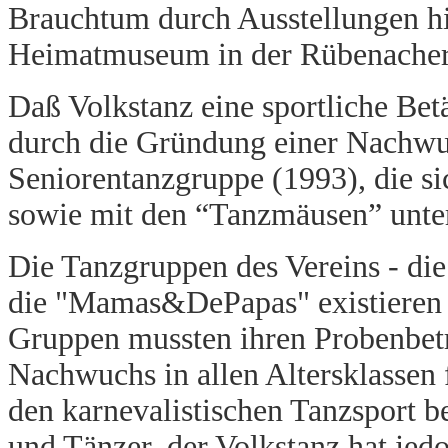
Brauchtum durch Ausstellungen hi
Heimatmuseum in der Rübenacher
Daß Volkstanz eine sportliche Betät
durch die Gründung einer Nachwu
Seniorentanzgruppe (1993), die 
sowie mit den “Tanzmäusen” unter
Die Tanzgruppen des Vereins - di
die "Mamas&DePapas" existieren ak
Gruppen mussten ihren Probenbetri
Nachwuchs in allen Altersklassen 
den karnevalistischen Tanzsport b
und Tänzer, der Volkstanz hat jed