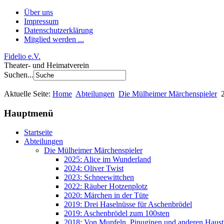
Über uns
Impressum
Datenschutzerklärung
Mitglied werden ...
Fidelio e.V.
Theater- und Heimatverein
Suchen...
Aktuelle Seite:
Home
Abteilungen
Die Mülheimer Märchenspieler
Hauptmenü
Startseite
Abteilungen
Die Mülheimer Märchenspieler
2025: Alice im Wunderland
2024: Oliver Twist
2023: Schneewittchen
2022: Räuber Hotzenplotz
2020: Märchen in der Tüte
2019: Drei Haselnüsse für Aschenbrödel
2019: Aschenbrödel zum 100sten
2018: Von Mupfeln, Pinuginen und anderen Haust