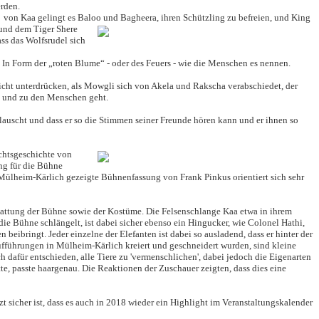
erden.
fe von Kaa gelingt es Baloo und Bagheera, ihren Schützling zu befreien, und King
 und dem Tiger Shere
ss das Wolfsrudel sich
 In Form der „roten Blume“ - oder des Feuers - wie die Menschen es nennen.
icht unterdrücken, als Mowgli sich von Akela und Rakscha verabschiedet, der
st und zu den Menschen geht.
auscht und dass er so die Stimmen seiner Freunde hören kann und er ihnen so
chtsgeschichte von
ng für die Bühne
 Mülheim-Kärlich gezeigte Bühnenfassung von Frank Pinkus orientiert sich sehr
stattung der Bühne sowie der Kostüme. Die
Felsenschlange Kaa etwa in ihrem
ie Bühne schlängelt, ist dabei sicher ebenso ein Hingucker, wie Colonel Hathi,
beibringt. Jeder einzelne der Elefanten ist dabei so ausladend, dass er hinter der
ufführungen in Mülheim-Kärlich kreiert und geschneidert wurden, sind kleine
h dafür entschieden, alle Tiere zu 'vermenschlichen', dabei jedoch die Eigenarten
e, passte haargenau. Die Reaktionen der Zuschauer zeigten, dass dies eine
 sicher ist, dass es auch in 2018 wieder ein Highlight im Veranstaltungskalender