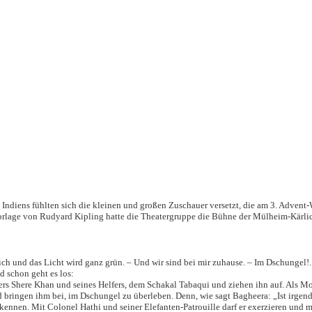
Indiens fühlten sich die kleinen und großen Zuschauer versetzt, die am 3. Adven
lage von Rudyard Kipling hatte die Theatergruppe die Bühne der Mülheim-Kärlich
ch und das Licht wird ganz grün. – Und wir sind bei mir zuhause. – Im Dschungel!.
d schon geht es los:
s Shere Khan und seines Helfers, dem Schakal Tabaqui und ziehen ihn auf. Als Mo
d bringen ihm bei, im Dschungel zu überleben. Denn, wie sagt Bagheera: „Ist irgen
ennen. Mit Colonel Hathi und seiner Elefanten-Patrouille darf er exerzieren und 