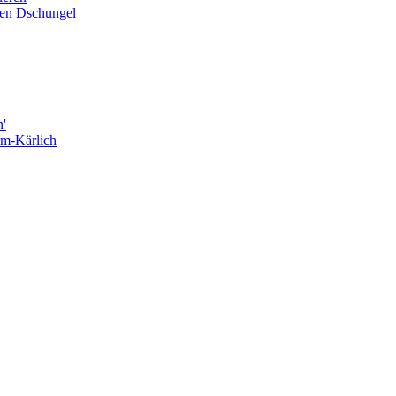
den Dschungel
n'
im-Kärlich