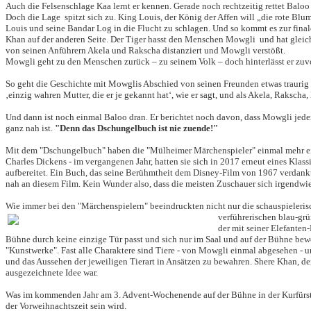
Auch die Felsenschlage Kaa lernt er kennen. Gerade noch rechtzeitig rettet Balo
Doch die Lage spitzt sich zu. King Louis, der König der Affen will „die rote Blu
Louis und seine Bandar Log in die Flucht zu schlagen. Und so kommt es zur fi
Khan auf der anderen Seite. Der Tiger hasst den Menschen Mowgli und hat gleichze
von seinen Anführern Akela und Rakscha distanziert und Mowgli verstößt.
Mowgli geht zu den Menschen zurück – zu seinem Volk – doch hinterlässt er zuvor
So geht die Geschichte mit Mowglis Abschied von seinen Freunden etwas traurig 
‚einzig wahren Mutter, die er je gekannt hat‘, wie er sagt, und als Akela, Raksc
Und dann ist noch einmal Baloo dran. Er berichtet noch davon, dass Mowgli jede
ganz nah ist.
"Denn das Dschungelbuch ist nie zuende!"
Mit dem "Dschungelbuch" haben die "Mülheimer Märchenspieler" einmal mehr ein
Charles Dickens - im vergangenen Jahr, hatten sie sich in 2017 erneut eines Kl
aufbereitet. Ein Buch, das seine Berühmtheit dem Disney-Film von 1967 verdankt 
nah an diesem Film. Kein Wunder also, dass die meisten Zuschauer sich irgendwie
Wie immer bei den "Märchenspielern" beeindruckten nicht nur die schauspielerisc
verführerischen blau-grü
der mit seiner Elefanten
Bühne durch keine einzige Tür passt und sich nur im Saal und auf der Bühne bew
"Kunstwerke". Fast alle Charaktere sind Tiere - von Mowgli einmal abgesehen - und
und das Aussehen der jeweiligen Tierart in Ansätzen zu bewahren. Shere Khan, de
ausgezeichnete Idee war.
Was im kommenden Jahr am 3. Advent-Wochenende auf der Bühne in der Kurfürstenha
der Vorweihnachtszeit sein wird.