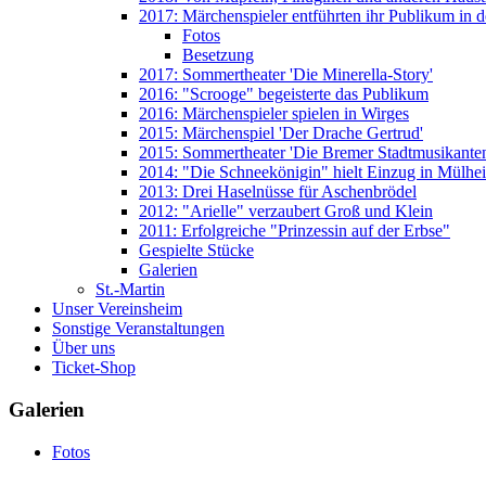
2017: Märchenspieler entführten ihr Publikum in 
Fotos
Besetzung
2017: Sommertheater 'Die Minerella-Story'
2016: "Scrooge" begeisterte das Publikum
2016: Märchenspieler spielen in Wirges
2015: Märchenspiel 'Der Drache Gertrud'
2015: Sommertheater 'Die Bremer Stadtmusikante
2014: "Die Schneekönigin" hielt Einzug in Mülhe
2013: Drei Haselnüsse für Aschenbrödel
2012: "Arielle" verzaubert Groß und Klein
2011: Erfolgreiche "Prinzessin auf der Erbse"
Gespielte Stücke
Galerien
St.-Martin
Unser Vereinsheim
Sonstige Veranstaltungen
Über uns
Ticket-Shop
Galerien
Fotos