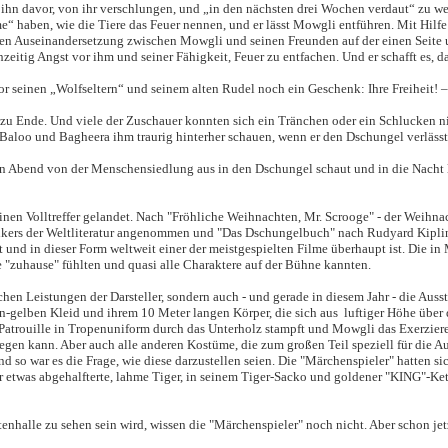
o ihn davor, von ihr verschlungen, und „in den nächsten drei Wochen verdaut“ zu w
me“ haben, wie die Tiere das Feuer nennen, und er lässt Mowgli entführen. Mit Hil
nalen Auseinandersetzung zwischen Mowgli und seinen
Freunden auf der einen Seite
itig Angst vor ihm und seiner Fähigkeit, Feuer zu entfachen. Und er schafft es, da
 seinen „Wolfseltern“ und seinem alten Rudel noch ein Geschenk: Ihre Freiheit! –
zu Ende. Und viele der Zuschauer konnten sich ein Tränchen oder ein Schlucken n
ha, Baloo und Bagheera ihm traurig hinterher schauen, wenn er den Dschungel verläs
n Abend von der Menschensiedlung aus in den Dschungel schaut und in die Nacht l
en Volltreffer gelandet. Nach "Fröhliche Weihnachten, Mr. Scrooge" - der Weihna
assikers der Weltliteratur angenommen und "Das Dschungelbuch" nach Rudyard Kipli
und in dieser Form weltweit einer der meistgespielten Filme überhaupt ist. Die in
 "zuhause" fühlten und quasi alle Charaktere auf der Bühne kannten.
hen Leistungen der Darsteller, sondern auch - und gerade in diesem Jahr - die Aus
n-gelben Kleid und ihrem 10 Meter langen Körper, die sich aus luftiger Höhe über d
-Patrouille in Tropenuniform durch das Unterholz stampft und Mowgli das Exerzieren 
egen kann. Aber auch alle anderen Kostüme, die zum großen Teil speziell für die A
 so war es die Frage, wie diese darzustellen seien. Die "Märchenspieler" hatten sic
r etwas abgehalfterte, lahme Tiger, in seinem Tiger-Sacko und goldener "KING"-Kett
lle zu sehen sein wird, wissen die "Märchenspieler" noch nicht. Aber schon jetzt