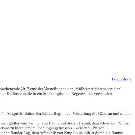
Fotogalerie:
t-Wochenende 2017 eine der Vorstellungen der „Mülheimer Märchenspieler“
er Kurfürstenhalle in ein Stück tropischen Regenwaldes verwandelt.
..“ – So spricht Baloo, der Bär zu Beginn der Vorstellung die Gäste an und nimmt
wgli größer wird, lernt er von Baloo und dessen Freund, dem schwarzen Panther
detwas zu klein, um im Dschungel gefressen zu werden? – Nein!“
mit den Bandar-Log, dem Affenvolk von King Louis tollt er durch die Bäume.